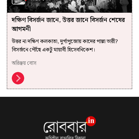
দক্ষিণ বিসর্জন জানে, উত্তর জানে বিসর্জন শেষের
আগমনী
উত্তর না দক্ষিণ কলকাতা, দুর্গাপুজোয় কাদের পাল্লা ভারী?
বিসর্জনে পৌঁছে একটু মায়াবী হিসেবনিকেশ।
অরিঞ্জয় বোস