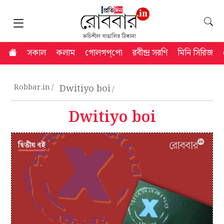
সকাল
কলাম
গোলগপ্‌পো
রবীন্দ্র সরণি
মিনি সিরিজ
Robbar.in
Dwitiyo boi
Dwitiyo boi