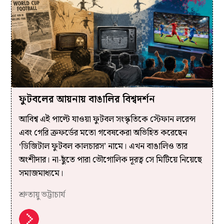
ফুটবলের আয়নায় বাঙালির বিশ্বদর্শন
আবিশ্ব এই পাল্টে যাওয়া ফুটবল সংস্কৃতিকে স্টেফান লরেন্স
এবং গেরি ক্রফর্ডের মতো গবেষকেরা অভিহিত করেছেন
‘ডিজিটাল ফুটবল কালচারস’ নামে। এখন বাঙালিও তার
অংশীদার। না-ছুঁতে পারা ভৌগোলিক দূরত্ব সে মিটিয়ে নিয়েছে
সমাজমাধ্যমে।
শ্রুতায়ু ভট্টাচার্য