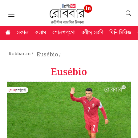
সকাল
কলাম
গোলগপ্‌পো
রবীন্দ্র সরণি
মিনি সিরিজ
Robbar.in
Eusébio
Eusébio