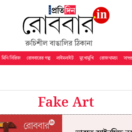
মিনি সিরিজ
রোববারের গল্প
লাইমলাইট
মুখোমুখি
রোজনামচা
সাম্প
Fake Art