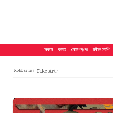
সকাল
কলাম
গোলগপ্‌পো
রবীন্দ্র সরণি
Robbar.in
Fake Art