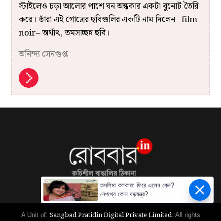
স্টাইলেও চড়া আলোর পাশে ঘন অন্ধকার একটা বুনোট তৈরি
করে। তাঁরা এই গোত্রের ছবিগুলির একটি নাম দিলেন– film
noir– অর্থাৎ, তমসাচ্ছন্ন ছবি।
অনিন্দ্য সেনগুপ্ত
তসলিমা কলকাতা ফিরে এলেন কেন?
নেপথ্যে কোন ষড়যন্ত্র?
Sangbad Pratidin Digital Private Limited.
A Unit of:
All rights