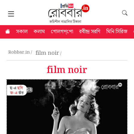
সকাল
কলাম
গোলগপ্‌পো
রবীন্দ্র সরণি
মিনি সিরিজ
Robbar.in
film noir
film noir