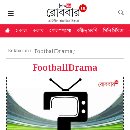
সকাল
কলাম
গোলগপ্‌পো
রবীন্দ্র সরণি
মিনি সিরিজ
Robbar.in
FootballDrama
FootballDrama