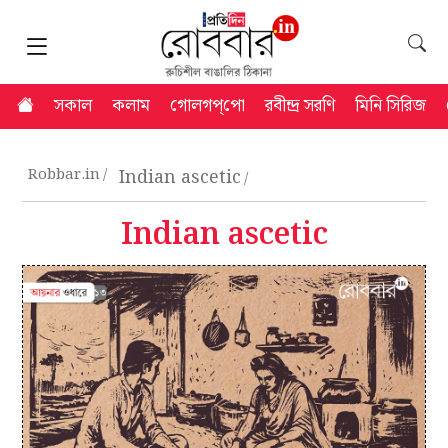
সকাল
কলাম
গোলগপ্‌পো
রবীন্দ্র সরণি
মিনি সিরিজ
Robbar.in
Indian ascetic
Indian ascetic