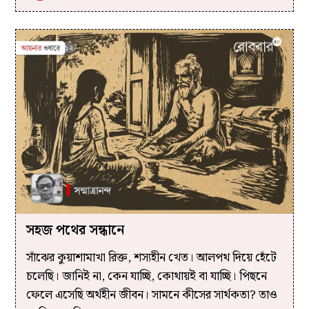
সহজ পথের সন্ধানে
সাঁঝের কুয়াশামাখা রিক্ত, শস্যহীন খেত। আলপথ দিয়ে হেঁটে
চলেছি। জানিই না, কেন যাচ্ছি, কোথায়ই বা যাচ্ছি। পিছনে
ফেলে এসেছি অর্থহীন জীবন। সামনে কীসের সার্থকতা? তাও