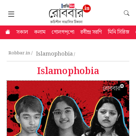
সকাল
কলাম
গোলগপ্‌পো
রবীন্দ্র সরণি
মিনি সিরিজ
Robbar.in
Islamophobia
Islamophobia