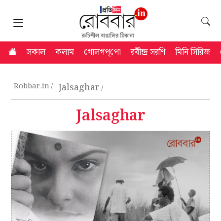
সকাল
কলাম
গোলগপ্‌পো
রবীন্দ্র সরণি
মিনি সিরিজ
Robbar.in
Jalsaghar
Jalsaghar