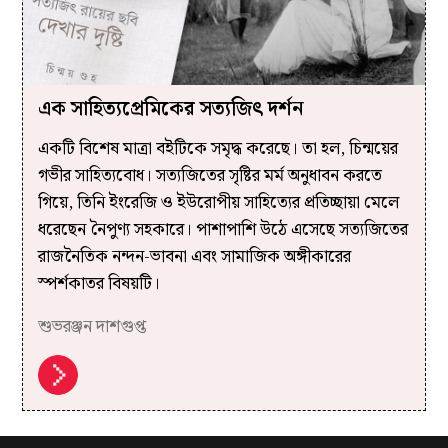
এক সাহিত্যপ্রেমিকের সত্যজিৎ দর্শন
একটি বিশেষ মাত্রা বইটিকে সমৃদ্ধ করেছে। তা হল, চিন্ময়ের
গভীর সাহিত্যবোধ। সত্যজিতের সৃষ্টির মর্ম অনুধাবন করতে
গিয়ে, তিনি ইংরেজি ও ইউরোপীয় সাহিত্যের প্রতিচ্ছায়া মেলে
ধরেছেন নৈপুণ্য সহকারে। পাশাপাশি উঠে এসেছে সত্যজিতের
রাজনৈতিক নন্দন-ভাবনা এবং সামাজিক অঙ্গীকারের
স্পর্শকাতর বিষয়টি।
শুভরঞ্জন দাশগুপ্ত