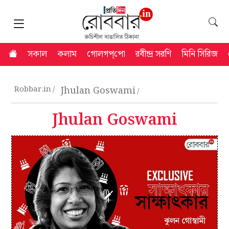
সকাল
কলাম
গোলগপ্‌পো
রবীন্দ্র সরণি
মিনি সিরিজ
Robbar.in
Jhulan Goswami
Jhulan Goswami