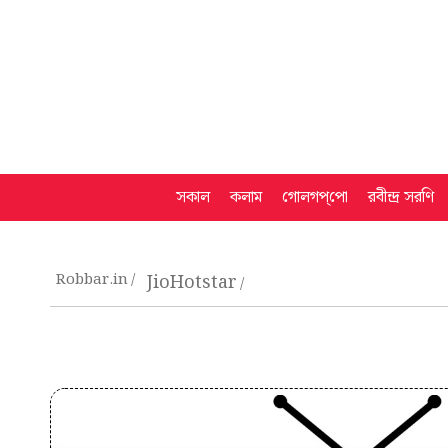
সকাল
কলাম
গোলগপ্‌পো
রবীন্দ্র সরণি
Robbar.in
JioHotstar