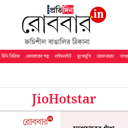
মিনি সিরিজ
রোববারের গল্প
লাইমলাইট
মুখোমুখি
রোজনামচা
সাম্প
JioHotstar