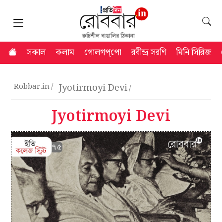
সকাল
কলাম
গোলগপ্‌পো
রবীন্দ্র সরণি
মিনি সিরিজ
Robbar.in
Jyotirmoyi Devi
Jyotirmoyi Devi