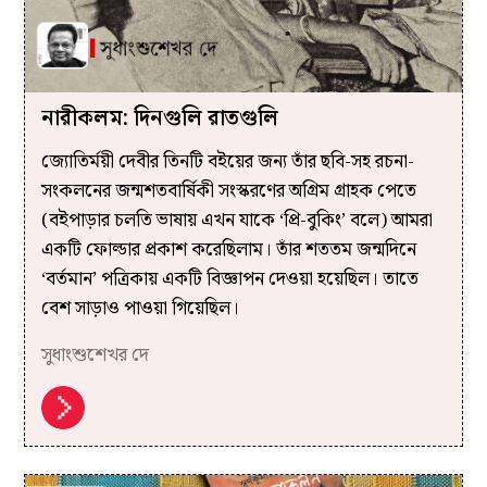
নারীকলম: দিনগুলি রাতগুলি
জ্যোতির্ময়ী দেবীর তিনটি বইয়ের জন্য তাঁর ছবি-সহ রচনা-
সংকলনের জন্মশতবার্ষিকী সংস্করণের অগ্রিম গ্রাহক পেতে
(বইপাড়ার চলতি ভাষায় এখন যাকে ‘প্রি-বুকিং’ বলে) আমরা
একটি ফোল্ডার প্রকাশ করেছিলাম। তাঁর শততম জন্মদিনে
‘বর্তমান’ পত্রিকায় একটি বিজ্ঞাপন দেওয়া হয়েছিল। তাতে
বেশ সাড়াও পাওয়া গিয়েছিল।
সুধাংশুশেখর দে