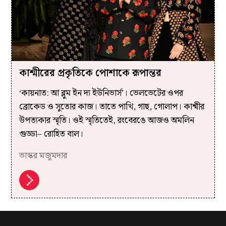
কাশ্মীরের প্রকৃতিকে পোশাকে রূপান্তর
‘কায়নাত: আ ব্লুম ইন দ্য ইউনিভার্স’। ভেলভেটের ওপর
ব্রোকেড ও সুতোর কাজ। তাতে পাখি, গাছ, গোলাপ। কাশ্মীর
উপত্যকার স্মৃতি। ওই স্মৃতিতেই, রংবেরঙে আজও অমলিন
গুড্ডা– রোহিত বাল।
ভাস্কর মজুমদার