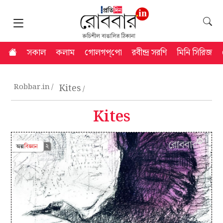
সকাল
কলাম
গোলগপ্‌পো
রবীন্দ্র সরণি
মিনি সিরিজ
Robbar.in
Kites
Kites