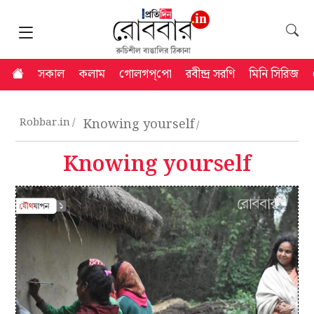
সকাল
কলাম
গোলগপ্‌পো
রবীন্দ্র সরণি
মিনি সিরিজ
Robbar.in
Knowing yourself
Knowing yourself