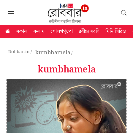
সকাল
কলাম
গোলগপ্‌পো
রবীন্দ্র সরণি
মিনি সিরিজ
Robbar.in
kumbhamela
kumbhamela