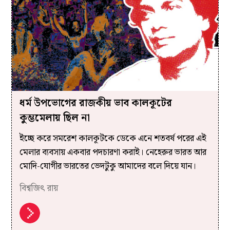
ধর্ম উপভোগের রাজকীয় ভাব কালকূটের
কুম্ভমেলায় ছিল না
ইচ্ছে করে সমরেশ কালকূটকে ডেকে এনে শতবর্ষ পরের এই
মেলার ব্যবসায় একবার পদচারণা করাই। নেহেরুর ভারত আর
মোদি-যোগীর ভারতের ভেদটুকু আমাদের বলে দিয়ে যান।
বিশ্বজিৎ রায়