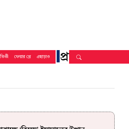
্রতিকী
ফেয়ার প্লে
এছাড়াও