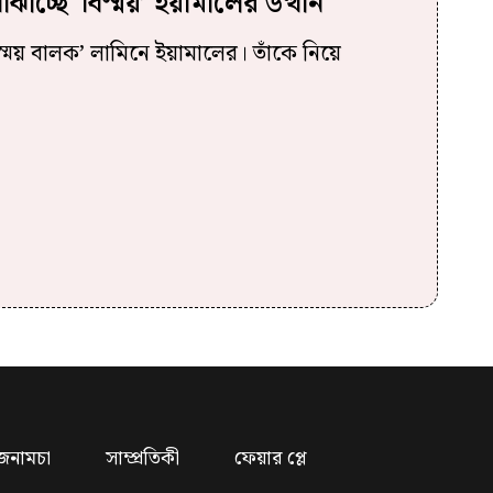
োঝাচ্ছে ‘বিস্ময়’ ইয়ামালের উত্থান
্ময় বালক’ লামিনে ইয়ামালের। তাঁকে নিয়ে
জনামচা
সাম্প্রতিকী
ফেয়ার প্লে