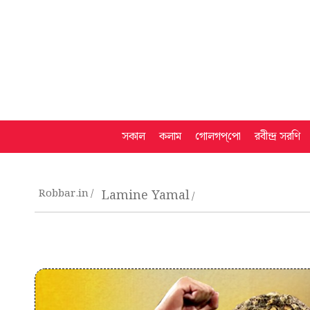
সকাল
কলাম
গোলগপ্‌পো
রবীন্দ্র সরণি
Robbar.in
Lamine Yamal