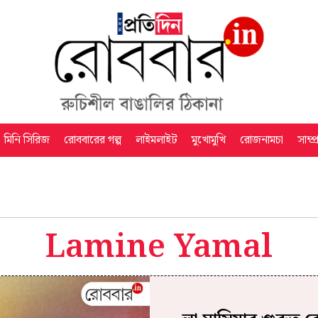
মিনি সিরিজ
রোববারের গল্প
লাইমলাইট
মুখোমুখি
রোজনামচা
সাম্প
Lamine Yamal