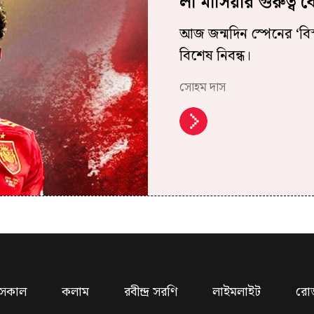
লা মাসিয়ার গুরুত্ব ব
আজ জন্মদিন স্পেনের ‘বিস
বিশেষ নিবন্ধ।
সোহম দাস
সকাল
কলাম
রবীন্দ্র সরণি
লাইমলাইট
রো