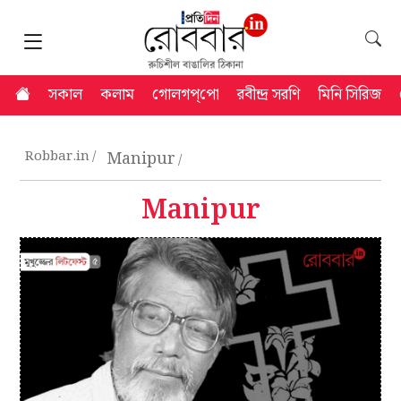
সকাল
কলাম
গোলগপ্‌পো
রবীন্দ্র সরণি
মিনি সিরিজ
Robbar.in
Manipur
Manipur