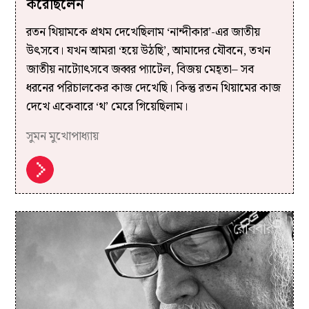
করেছিলেন
রতন থিয়ামকে প্রথম দেখেছিলাম ‘নান্দীকার’-এর জাতীয়
উৎসবে। যখন আমরা ‘হয়ে উঠছি’, আমাদের যৌবনে, তখন
জাতীয় নাট্যোৎসবে জব্বর প্যাটেল, বিজয় মেহ্‌তা– সব
ধরনের পরিচালকের কাজ দেখেছি। কিন্তু রতন থিয়ামের কাজ
দেখে একেবারে ‘থ’ মেরে গিয়েছিলাম।
সুমন মুখোপাধ্যায়