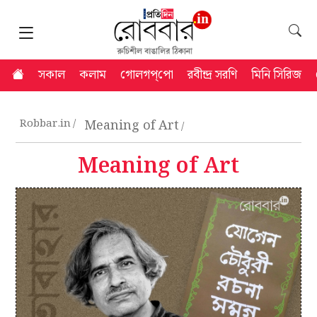
সকাল
কলাম
গোলগপ্‌পো
রবীন্দ্র সরণি
মিনি সিরিজ
Robbar.in
Meaning of Art
Meaning of Art