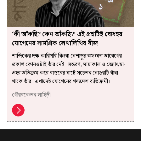
‘কী আঁকছি? কেন আঁকছি?’ এই প্রশ্নটিই বোধহয়
যোগেনের সামগ্রিক লেখালিখির বীজ
শাব্দিকের দক্ষ কারিগরি কিংবা নেশাড়ুর অসংযত আবেগের
প্রকাশ কোনওটাই তাঁর নেই। সন্তরণ, মায়াকাল ও জ্যোৎস্না-
প্রহর অতিক্রম করে বাস্তবের ঘাটে সচেতন নোঙরটি বাঁধা
থাকে তাঁর। এখানেই যোগেনের গদ্যদেশ ব্যতিক্রমী।
গৌরবকেতন লাহিড়ী