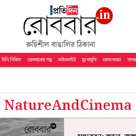
মিনি সিরিজ
রোববারের গল্প
লাইমলাইট
মুখোমুখি
রোজনামচা
সাম্প
NatureAndCinema