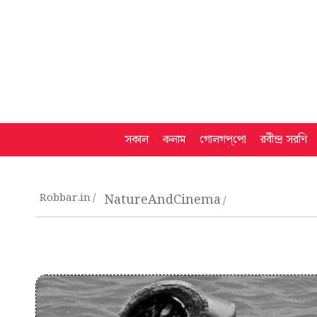
সকাল
কলাম
গোলগপ্‌পো
রবীন্দ্র সরণি
Robbar.in
NatureAndCinema