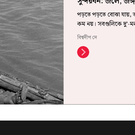
সুন্দরবন: জলে, জঙ্গ
পড়তে পড়তে বোঝা যায়, তথ্য
কম নয়। সবগুলিকে দু’-ম‌
বিশ্বদীপ দে