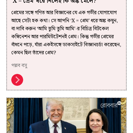
‘X = প্রেম’ ধরে নিলেই কি অঙ্ক মেলে?
প্রেমের সঙ্গে গণিত আর বিজ্ঞানের যে এক গভীর যোগাযোগ
আছে সেটা হক কথা। সে আপনি ‘X = প্রেম’ ধরে অঙ্ক কষুন,
বা দাবি করুন ‘আমি তুমি তুমি আমি’-র বিচিত্র বিটকেল
কম্বিনেশন আর পারমিউটেশনই প্রেম। কিন্তু গভীর প্রেমের
বাঁধনে পড়ে, যাঁরা একইসঙ্গে ডাকসাইটে বিজ্ঞানচর্চা করেছেন,
কেমন ছিল তাঁদের প্রেম?
পল্লব বসু