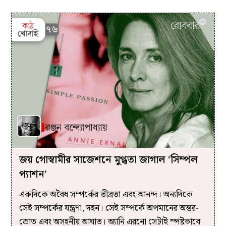
জয় গোস্বামীর সাজেশনে মুগ্ধতা জাগাল ‘সিম্পল
প্যাশন’
একদিকে অবৈধ সম্পর্কের তীব্রতা এবং আনন্দ। অন্যদিকে
সেই সম্পর্কের যন্ত্রণা, দহন। সেই সম্পর্কে অপমানের অন্তর-
স্রোত এবং অসহনীয় আঘাত। অ্যানি এরনো সেটাই স্পষ্টভাবে