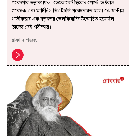
গবেষণার তত্ত্বাবধায়ক, ডেভোরেট ছিলেন পোস্ট-ডক্টরাল
গবেষক এবং মার্টিনিস পিএইচডি গবেষণারত ছাত্র। কোয়ান্টাম
গতিবিদ্যার এক নতুনতর ভেলকিবাজি উন্মোচিত হয়েছিল
তাঁদের সেই পরীক্ষায়।
রাকা দাশগুপ্ত