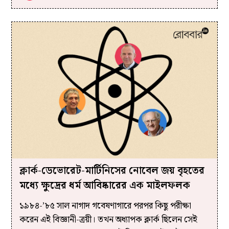
ক্লার্ক-ডেভোরেট-মার্টিনিসের নোবেল জয় বৃহতের
মধ্যে ক্ষুদ্রের ধর্ম আবিষ্কারের এক মাইলফলক
১৯৮৪-’৮৫ সাল নাগাদ গবেষণাগারে পরপর কিছু পরীক্ষা
করেন এই বিজ্ঞানী-ত্রয়ী। তখন অধ্যাপক ক্লার্ক ছিলেন সেই