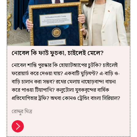
নোবেল কি ফাউ ফুচকা, চাইলেই মেলে?
নোবেল শান্তি পুরস্কার কি হোয়্যাটঅ্যাপের চুটকি? চাইলেই
ফরোয়ার্ড করে দেওয়া যায়? একবাটি মুড়িঘণ্ট? এ-বাড়ি ও-
বাড়ি চালান করা সম্ভব? রথের মেলায় নাছোড়বান্দা বায়না
করে পাওয়া টিয়াপাখি? কলুটোলা যুবকবৃন্দের বার্ষিক
প্রতিযোগিতার ট্রফি? অথবা কোনও ট্রেন্ডিং বাংলা সিরিয়াল?
রোদ্দুর মিত্র