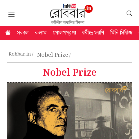
সকাল
কলাম
গোলগপ্‌পো
রবীন্দ্র সরণি
মিনি সিরিজ
Robbar.in
Nobel Prize
Nobel Prize