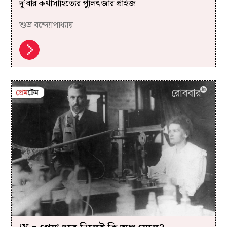
দু’বার কথাসাহিত্যের পুলিৎজার প্রাইজ।
শুভ্র বন্দ্যোপাধ্যায়