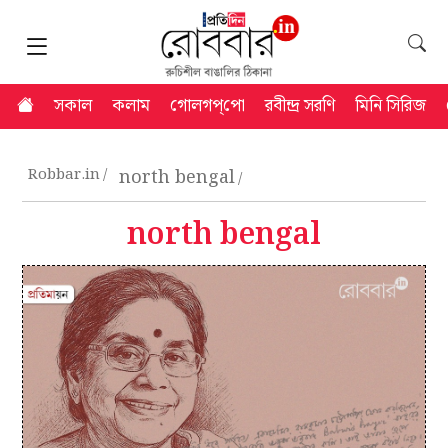
সকাল
কলাম
গোলগপ্‌পো
রবীন্দ্র সরণি
মিনি সিরিজ
Robbar.in
north bengal
north bengal