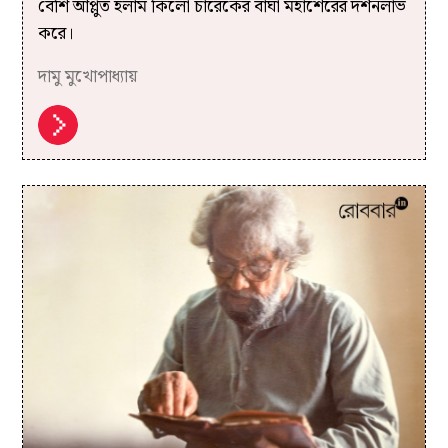
বেশি আপ্লুত হলাম কিলো চারেকের বাঘা মহাশেরের দর্শনলাভ
করে।
দামু মুখোপাধ্যায়