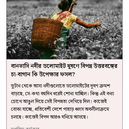
বানভাসি নদীর ডলোমাইট দূষণে বিপন্ন উত্তরবঙ্গের
চা-বাগান কি উপেক্ষার ফসল?
ভুটান থেকে আসা নদীগুলোতে ডলোমাইটের দূষণ ক্রমশ
বাড়ছে, সে-কথা বহুদিন ধরেই শোনা যাচ্ছিল। কিন্তু এই বন্যা
চোখে আঙুল দিয়ে সেই বিপন্নতা দেখিয়ে দিল। কাজেই
বোঝা যাচ্ছে, প্রতিবেশী দেশে পাহাড় ধ্বংস অবলীলাক্রমে
চলছে। কাজেই বিপদ আরও ঘনিয়ে আসছে।