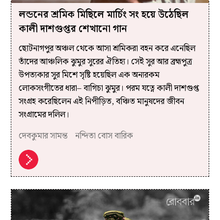
লন্ডনের শ্রমিক মিছিলে মার্চিং সং হয়ে উঠেছিল
কালী দাশগুপ্তর শেখানো গান
ছোটনাগপুর অঞ্চল থেকে আসা শ্রমিকরা বহন করে এনেছিল
তাঁদের আঞ্চলিক ঝুমুর সুরের ঐতিহ্য। সেই সুর আর ব্রহ্মপুত্র
উপত্যকার সুর মিশে সৃষ্টি হয়েছিল এক অন্যরকম
লোকসংগীতের ধারা– বাগিচা ঝুমুর। পরম যত্নে কালী দাশগুপ্ত
সংগ্রহ করেছিলেন এই নিপীড়িত, বঞ্চিত মানুষদের জীবন
সংগ্রামের দলিল।
দেবকুমার সামন্ত
নন্দিতা বোস বারিক