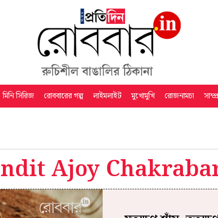
মিনি সিরিজ
রোববারের গল্প
লাইমলাইট
মুখোমুখি
রোজনামচা
সাম্প
ndit Ajoy Chakraba