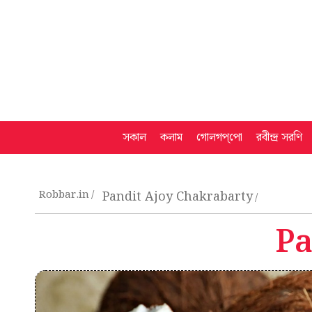
সকাল
কলাম
গোলগপ্‌পো
রবীন্দ্র সরণি
Robbar.in
Pandit Ajoy Chakrabarty
Pa