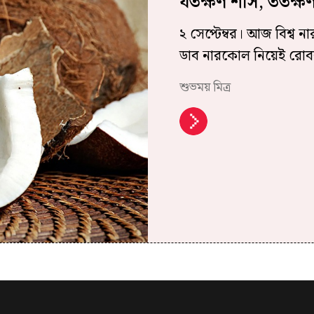
যতক্ষণ শাঁস, ততক্
২ সেপ্টেম্বর। আজ বিশ্ব
ডাব নারকোল নিয়েই রোববা
শুভময় মিত্র