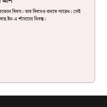
ষণ আশ
 নারকোল দিবস। ডাব দিবসও বলতে পারেন। সেই
র.ইন-এ শাঁসালো নিবন্ধ।