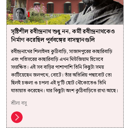
সৃষ্টিশীল রবীন্দ্রনাথ শুধু নন, কর্মী রবীন্দ্রনাথকেও
নির্মাণ করেছিল পূর্ববঙ্গের বাসস্থানগুলি
রবীন্দ্রনাথের শিলাইদহ কুঠিবাড়ি, সাজাদপুরের কাছারিবাড়ি
এবং পতিসরের কাছারিবাড়ি এখন মিউজিয়াম হিসেবে
সংরক্ষিত। এই সব বাড়ির পাশাপাশি তিনি কিছুটা সময়
কাটিয়েছেন জলপথে, বোটে। তাঁর অতিপ্রিয় পদ্মাবোট তো
ছিলই চঞ্চলা ও চপলা এই দু’টি ছোট নৌকোতেও তিনি
যাতায়াত করেছেন। যার কিছুটা অংশ কুঠিবাড়িতে রাখা আছে।
শ্রীলা বসু