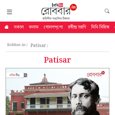
সকাল
কলাম
গোলগপ্‌পো
রবীন্দ্র সরণি
মিনি সিরিজ
Robbar.in
Patisar
Patisar