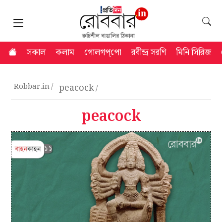
সকাল
কলাম
গোলগপ্‌পো
রবীন্দ্র সরণি
মিনি সিরিজ
Robbar.in
peacock
peacock