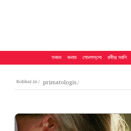
সকাল
কলাম
গোলগপ্‌পো
রবীন্দ্র সরণি
Robbar.in
primatologis