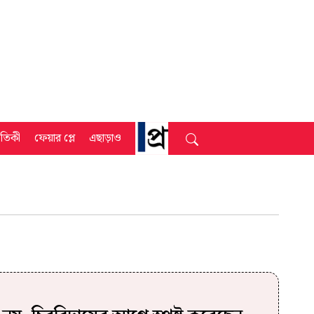
্রতিকী
ফেয়ার প্লে
এছাড়াও