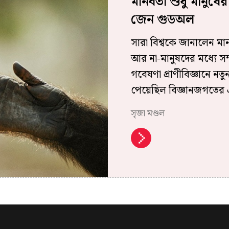
মানবতা শুধু মানুষে
জেন গুডঅল
সারা বিশ্বকে জানালেন ম
আর না-মানুষদের মধ্যে সম্
গবেষণা প্রাণীবিজ্ঞানে নত
পেয়েছিল বিজ্ঞানজগতের এ
সৃজা মণ্ডল