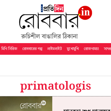
মিনি সিরিজ
রোববারের গল্প
লাইমলাইট
মুখোমুখি
রোজনামচা
সাম্প
primatologis