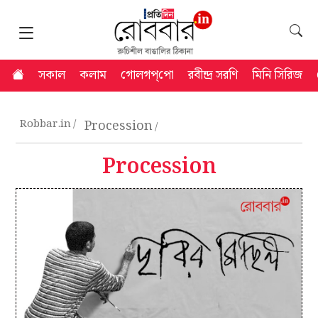
সকাল
কলাম
গোলগপ্‌পো
রবীন্দ্র সরণি
মিনি সিরিজ
Robbar.in
Procession
Procession