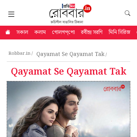
সকাল
কলাম
গোলগপ্‌পো
রবীন্দ্র সরণি
মিনি সিরিজ
Robbar.in
Qayamat Se Qayamat Tak
Qayamat Se Qayamat Tak