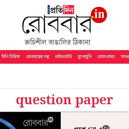
মিনি সিরিজ
রোববারের গল্প
লাইমলাইট
মুখোমুখি
রোজনামচা
সাম্প
question paper