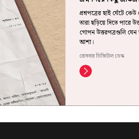
প্রশ্নপত্রের ছাই ঘেঁটে 
তারা ছড়িয়ে দিতে পারে উ
গোপন উত্তরপত্রগুলি যেন 
আশা।
রোববার ডিজিটাল ডেস্ক