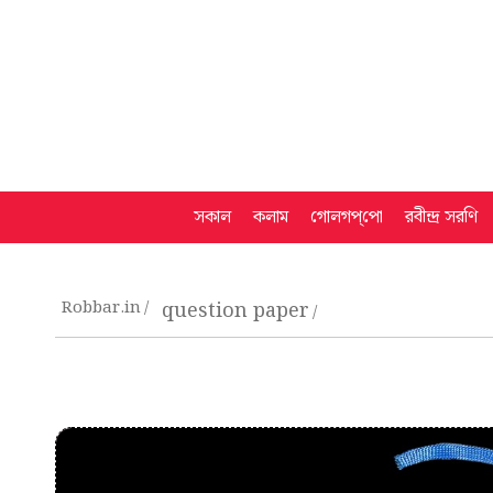
সকাল
কলাম
গোলগপ্‌পো
রবীন্দ্র সরণি
Robbar.in
question paper