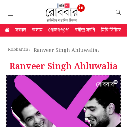
সকাল
কলাম
গোলগপ্‌পো
রবীন্দ্র সরণি
মিনি সিরিজ
Robbar.in
Ranveer Singh Ahluwalia
Ranveer Singh Ahluwalia