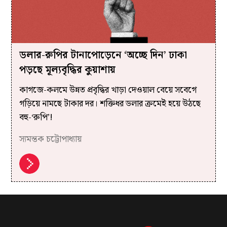
ডলার-রুপির টানাপোড়েনে ‘অচ্ছে দিন’ ঢাকা
পড়ছে মূল্যবৃদ্ধির কুয়াশায়
কাগজে-কলমে উন্নত প্রবৃদ্ধির খাড়া দেওয়াল বেয়ে সবেগে
গড়িয়ে নামছে টাকার দর। শক্তিধর ডলার ক্রমেই হয়ে উঠছে
বহু-‘রুপি’!
স্যমন্তক চট্টোপাধ্যায়