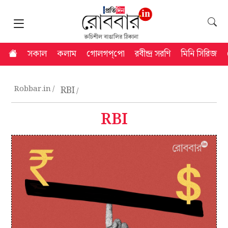
সকাল
কলাম
গোলগপ্‌পো
রবীন্দ্র সরণি
মিনি সিরিজ
Robbar.in
RBI
RBI