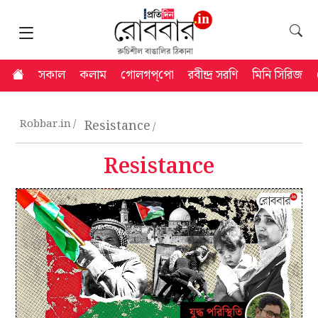
সকাল
কলাম
গোলগপ্‌পো
রবীন্দ্র সরণি
মিনি সিরিজ
Robbar.in
Resistance
Resistance