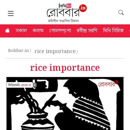
সকাল
কলাম
গোলগপ্‌পো
রবীন্দ্র সরণি
মিনি সিরিজ
Robbar.in
rice importance
rice importance