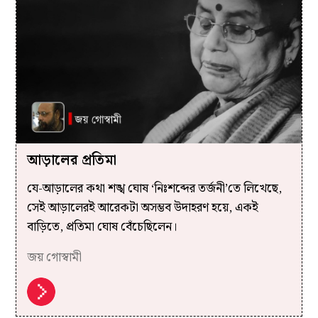
আড়ালের প্রতিমা
যে-আড়ালের কথা শঙ্খ ঘোষ ‘নিঃশব্দের তর্জনী’তে লিখেছে,
সেই আড়ালেরই আরেকটা অসম্ভব উদাহরণ হয়ে, একই
বাড়িতে, প্রতিমা ঘোষ বেঁচেছিলেন।
জয় গোস্বামী