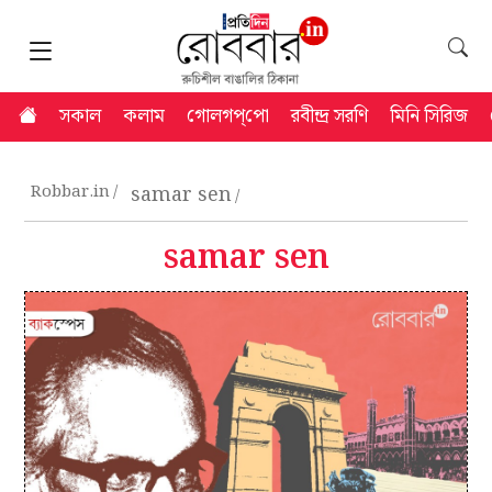
সকাল
কলাম
গোলগপ্‌পো
রবীন্দ্র সরণি
মিনি সিরিজ
Robbar.in
samar sen
samar sen