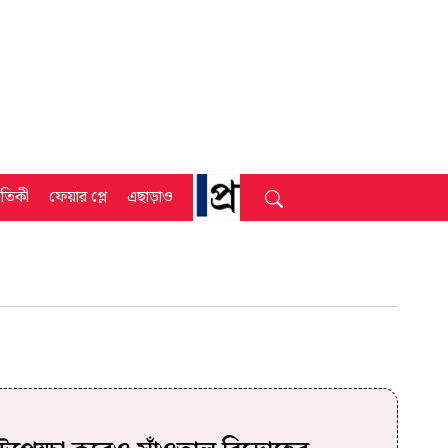
্রতিকী
ফেয়ার প্লে
এছাড়াও