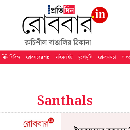
মিনি সিরিজ
রোববারের গল্প
লাইমলাইট
মুখোমুখি
রোজনামচা
সাম্প
Santhals