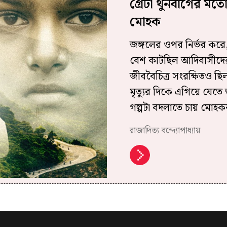
গ্রেটা থুনবার্গের ম
মোহক
জঙ্গলের ওপর নির্ভর করে
বেশ কাটছিল আদিবাসীদের।
জীববৈচিত্র সংরক্ষিতও ছি
মৃত্যুর দিকে এগিয়ে যেতে শ
গল্পটা বদলাতে চায় মোহক
রাজাদিত্য বন্দ্যোপাধ্যায়