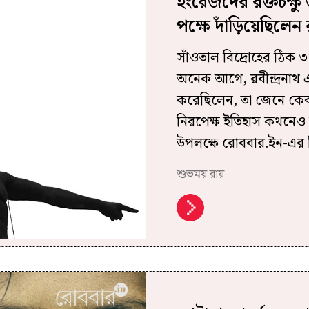
ইংরেজদের রক্তচক্ষু
পক্ষে দাঁড়িয়েছিলেন র
সাঁওতাল বিদ্রোহের ঠিক 
অনেক আগে, রবীন্দ্রনাথ এই
করেছিলেন, তা জেনে কেবল 
নিরপেক্ষ ইতিহাস কথনেও র
উপলক্ষে রোববার.ইন-এর ব
শুভময় রায়