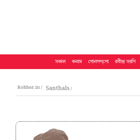
সকাল
কলাম
গোলগপ্‌পো
রবীন্দ্র সরণি
Robbar.in
Santhals