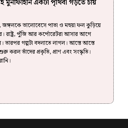
তোই মুনাফাহীন একটা পৃথিবী গড়তে চায়
, জঙ্গলকে ভালোবেসে পাতা ও মহুয়া ফল কুড়িয়ে
 রাষ্ট্র, পুঁজি আর কর্পোরেটরা আসার আগে
ল। তারপর গল্পটা বদলাতে লাগল। আস্তে আস্তে
ুরু করল তাঁদের প্রকৃতি, প্রাণ এবং সংস্কৃতি।
রানি।