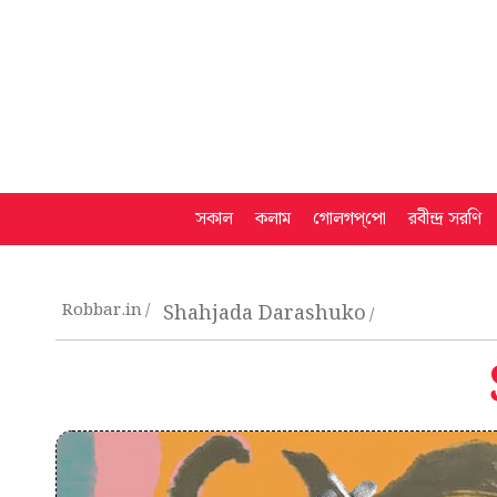
সকাল
কলাম
গোলগপ্‌পো
রবীন্দ্র সরণি
Robbar.in
Shahjada Darashuko