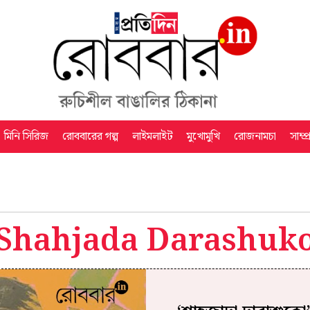
মিনি সিরিজ
রোববারের গল্প
লাইমলাইট
মুখোমুখি
রোজনামচা
সাম্প
Shahjada Darashuk