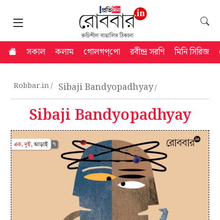
সকাল
কলাম
গোলগপ্‌পো
রবীন্দ্র সরণি
মিনি সিরিজ
Robbar.in
Sibaji Bandyopadhyay
Sibaji Bandyopadhyay