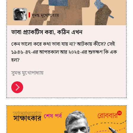
ভাবা প্র্যাকটিস করা, কঠিন এখন
কেন ভালো করে কথা ভাবা যায় না? আটকায় কীসে? সেই
১৯৪৬-৪৭-এর আপতকাল আর ২০২৫-এর শুভক্ষণ কি এক
হল?
সুমন্ত মুখোপাধ্যায়