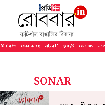
মিনি সিরিজ
রোববারের গল্প
লাইমলাইট
মুখোমুখি
রোজনামচা
সাম্প
SONAR