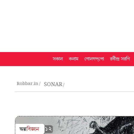
সকাল
কলাম
গোলগপ্‌পো
রবীন্দ্র সরণি
Robbar.in
SONAR