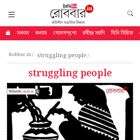
সকাল
কলাম
গোলগপ্‌পো
রবীন্দ্র সরণি
মিনি সিরিজ
Robbar.in
struggling people
struggling people