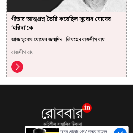
গীতার আত্মপ্রশ্ন তৈরি করেছিল সুবোধ ঘোষের
‘হরিদা’কে
আজ সুবোধ ঘোষের জন্মদিন। লিখছেন রাজদীপ রায়
রাজদীপ রায়
আমার কেরিয়ার শেষ? জানতে চাইলেন