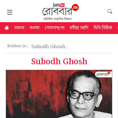
সকাল
কলাম
গোলগপ্‌পো
রবীন্দ্র সরণি
মিনি সিরিজ
Robbar.in
Subodh Ghosh
Subodh Ghosh