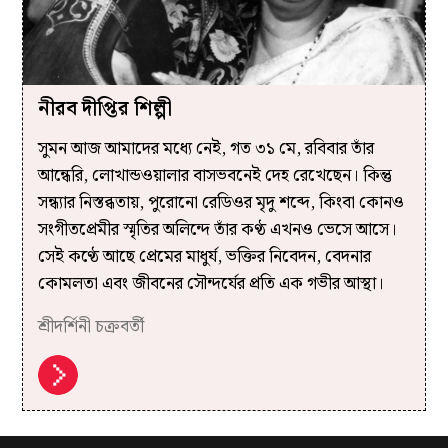
নীরব দীপ্তির শিল্পী
সুমন আজ আমাদের মধ্যে নেই, গত ৩১ মে, রবিবার তাঁর
আন্ধেরি, লোখান্ডওয়ালার বাসভবনেই দেহ রেখেছেন। কিন্তু
সন্ধ্যার নিস্তব্ধতায়, পুরোনো রেডিওর মৃদু শব্দে, কিংবা কোনও
সংগীতপ্রেমীর স্মৃতির অলিন্দে তাঁর কণ্ঠ এখনও ভেসে আসে।
সেই কণ্ঠে আছে প্রেমের মাধুর্য, ভক্তির নিবেদন, বেদনার
কোমলতা এবং জীবনের সৌন্দর্যের প্রতি এক গভীর আস্থা।
শ্রীদর্শিনী চক্রবর্তী