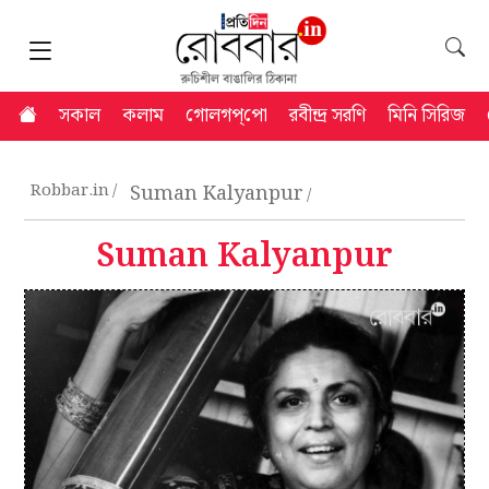
সকাল
কলাম
গোলগপ্‌পো
রবীন্দ্র সরণি
মিনি সিরিজ
Robbar.in
Suman Kalyanpur
Suman Kalyanpur