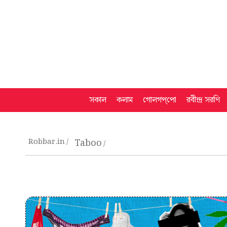
সকাল
কলাম
গোলগপ্‌পো
রবীন্দ্র সরণি
Robbar.in
Taboo