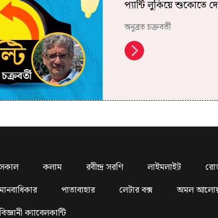
প্যান্টি লুকিয়ে শুকোতে 
অনুব্রত চক্রবর্তী
সকাল
কলাম
রবীন্দ্র সরণি
লাইমলাইট
রো
মানবাধিকার
পাতাবাহার
লেটার বক্স
অমল আলো
বিজ্ঞানী ক্যাবেলকান্টি