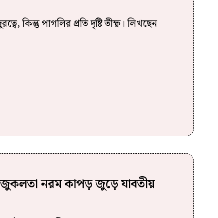
ে, কিন্তু পাগলির প্রতি দৃষ্টি তীক্ষ্ণ। লিখছেন
প, লাজুকলতা নরম কাপড় জুড়ে যাবতীয়