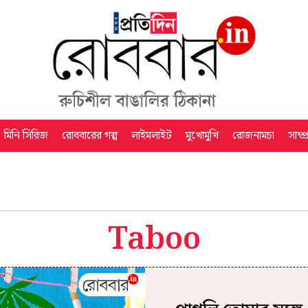
মিনি সিরিজ
রোববারের গল্প
লাইমলাইট
মুখোমুখি
রোজনামচা
সাম্প
Taboo