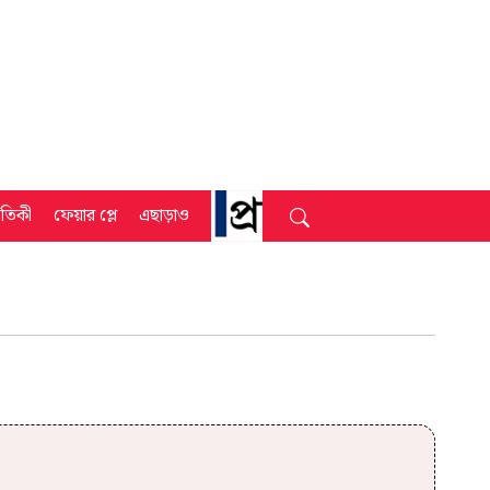
্রতিকী
ফেয়ার প্লে
এছাড়াও