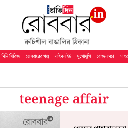
মিনি সিরিজ
রোববারের গল্প
লাইমলাইট
মুখোমুখি
রোজনামচা
সাম্প
teenage affair