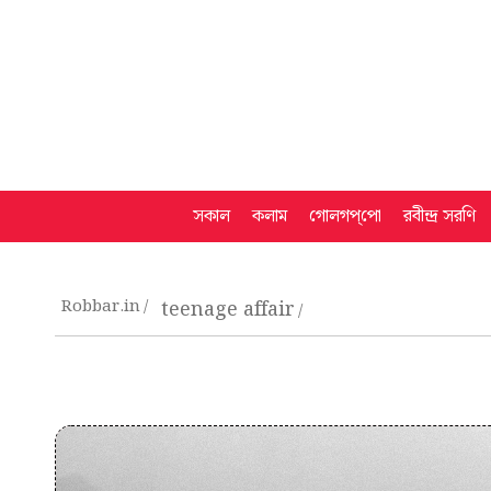
সকাল
কলাম
গোলগপ্‌পো
রবীন্দ্র সরণি
Robbar.in
teenage affair