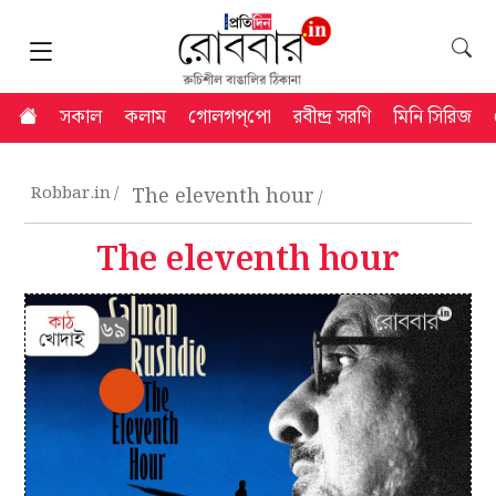
সকাল
কলাম
গোলগপ্‌পো
রবীন্দ্র সরণি
মিনি সিরিজ
Robbar.in
The eleventh hour
The eleventh hour