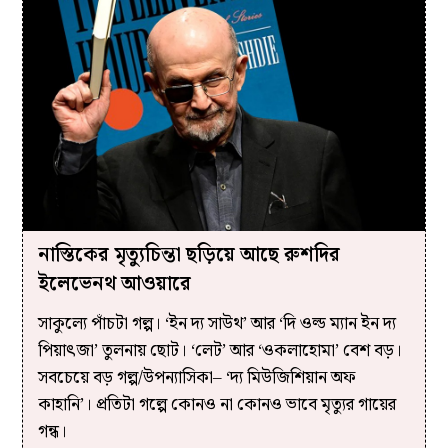
নাস্তিকের মৃত্যুচিন্তা ছড়িয়ে আছে রুশদির
ইলেভেনথ আওয়ারে
সাকুল্যে পাঁচটা গল্প। ‘ইন দ্য সাউথ’ আর ‘দি ওল্ড ম্যান ইন দ্য
পিয়াৎজা’ তুলনায় ছোট। ‘লেট’ আর ‘ওকলাহোমা’ বেশ বড়।
সবচেয়ে বড় গল্প/উপন্যাসিকা– ‘দ্য মিউজিশিয়ান অফ
কাহানি’। প্রতিটা গল্পে কোনও না কোনও ভাবে মৃত্যুর গায়ের
গন্ধ।