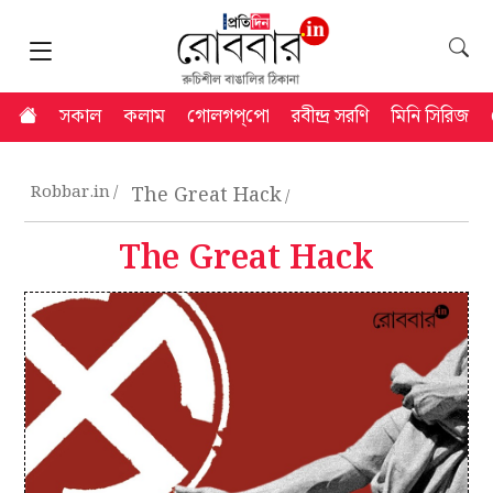
সকাল
কলাম
গোলগপ্‌পো
রবীন্দ্র সরণি
মিনি সিরিজ
Robbar.in
The Great Hack
The Great Hack