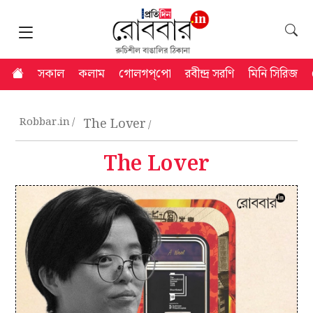
সকাল
কলাম
গোলগপ্‌পো
রবীন্দ্র সরণি
মিনি সিরিজ
Robbar.in
The Lover
The Lover