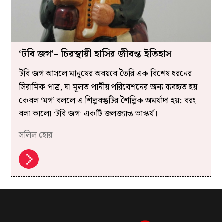
‘টবি জগ’– চিরস্থায়ী হাসির জীবন্ত ইতিহাস
টবি জগ আসলে মানুষের অবয়বে তৈরি এক বিশেষ ধরনের
সিরামিক পাত্র, যা মূলত পানীয় পরিবেশনের জন্য ব্যবহৃত হয়।
কেবল ‘মগ’ বললে এ শিল্পবস্তুটির শৈল্পিক অমর্যাদা হয়; বরং
বলা ভালো ‘টবি জগ’ একটি জলজ্যান্ত ভাস্কর্য।
সলিল হোর