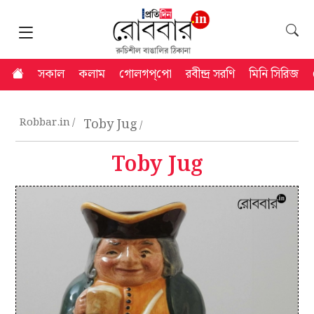
সকাল
কলাম
গোলগপ্‌পো
রবীন্দ্র সরণি
মিনি সিরিজ
Robbar.in
Toby Jug
Toby Jug