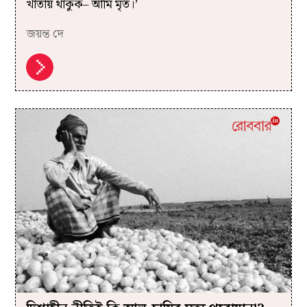
খাতায় থাকুক– আমি মৃত।’
জয়ন্ত দে