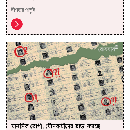
দীপঙ্কর পাড়ুই
মানসিক রোগী, যৌনকর্মীদের তাড়া করছে