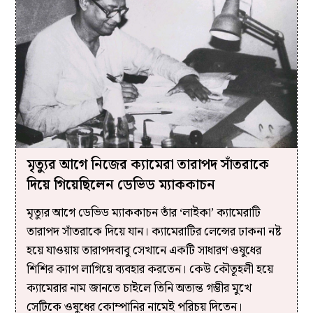
মৃত্যুর আগে নিজের ক্যামেরা তারাপদ সাঁতরাকে
দিয়ে গিয়েছিলেন ডেভিড ম্যাককাচন
মৃত্যুর আগে ডেভিড ম্যাককাচন তাঁর ‘লাইকা’ ক্যামেরাটি
তারাপদ সাঁতরাকে দিয়ে যান। ক্যামেরাটির লেন্সের ঢাকনা নষ্ট
হয়ে যাওয়ায় তারাপদবাবু সেখানে একটি সাধারণ ওষুধের
শিশির ক্যাপ লাগিয়ে ব্যবহার করতেন। কেউ কৌতূহলী হয়ে
ক্যামেরার নাম জানতে চাইলে তিনি অত্যন্ত গম্ভীর মুখে
সেটিকে ওষুধের কোম্পানির নামেই পরিচয় দিতেন।