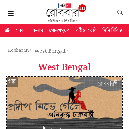
সকাল
কলাম
গোলগপ্‌পো
রবীন্দ্র সরণি
মিনি সিরিজ
Robbar.in
West Bengal
West Bengal