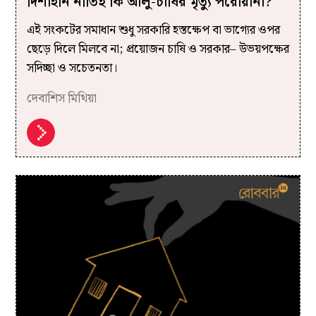
দিশাহীন নীতিই কি আলু-চাষির মৃত্যু পরোয়ানা?
এই সংকটের সমাধান শুধু সরকারি হস্তক্ষেপ বা ভাগ্যের ওপর
ছেড়ে দিলে মিলবে না; প্রয়োজন চাষি ও সরকার– উভয়পক্ষের
সদিচ্ছা ও সচেতনতা।
দেবাশিস মিথিয়া