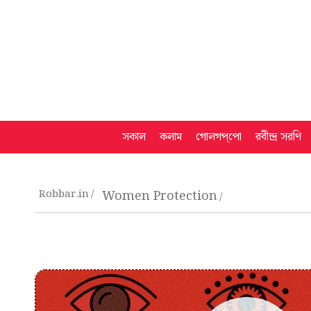
সকাল
কলাম
গোলগপ্‌পো
রবীন্দ্র সরণি
Robbar.in
Women Protection