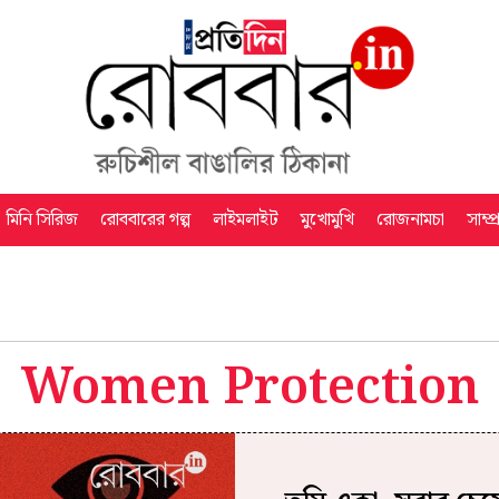
মিনি সিরিজ
রোববারের গল্প
লাইমলাইট
মুখোমুখি
রোজনামচা
সাম্প
Women Protection