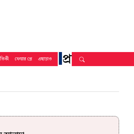
্রতিকী
ফেয়ার প্লে
এছাড়াও