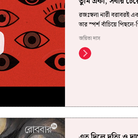
তুমি একা, সবার চে
রজঃস্বলা নারী বরাবরই 
তার স্পর্শ বাঁচিয়ে পিছলে
জয়িতা দাস
এত দিলে দত্যি ও দান