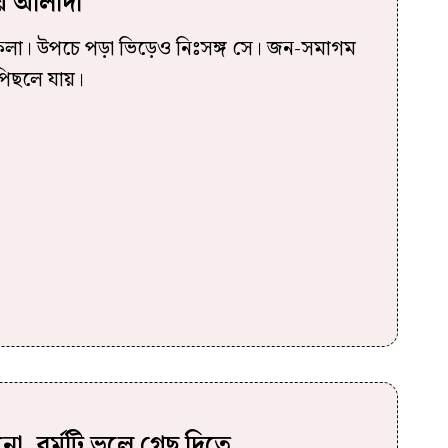
য়ে আলাদা
একলা। উপচে পড়া ভিড়েও নিঃসঙ্গ সে। জন-সমাগম
-পিছলে যায়।
ো, বর্মটি ভুলে গেছ দিতে