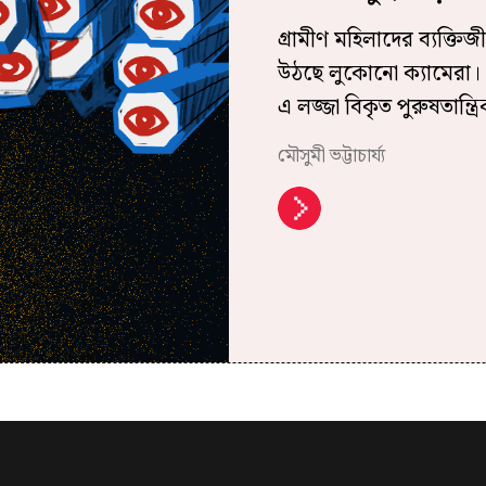
গ্রামীণ মহিলাদের ব্যক্ত
উঠছে লুকোনো ক্যামেরা। 
এ লজ্জা বিকৃত পুরুষতান্ত্র
মৌসুমী ভট্টাচার্য্য