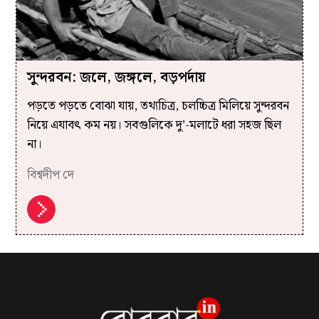
সুন্দরবন: জলে, জঙ্গলে, বড়পর্দায়
পড়তে পড়তে বোঝা যায়, তথ্যচিত্র, চলচ্চিত্র মিলিয়ে সুন্দরবন
নিয়ে এযাবৎ কম নয়। সবগুলিকে দু’-ম‌লাটে ধরা সহজ ছিল
না।
বিশ্বদীপ দে