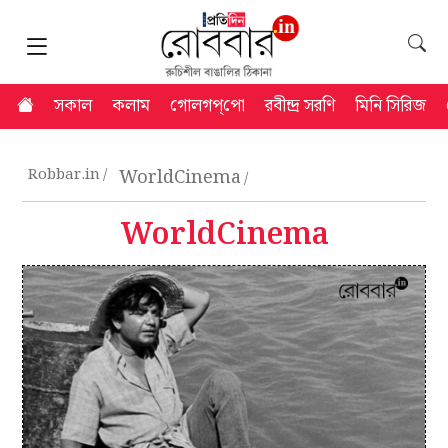
সকাল
কলাম
গোলগপ্‌পো
রবীন্দ্র সরণি
মিনি সিরিজ
Robbar.in
WorldCinema
WorldCinema